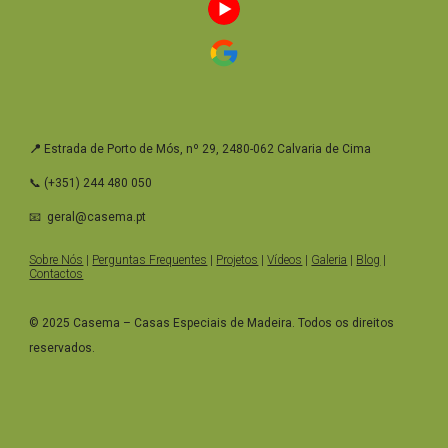
📍
Estrada de Porto de Mós, nº 29, 2480-062 Calvaria de Cima
📞 (+351) 244 480 050
📧 geral@casema.pt
Sobre Nós
|
Perguntas Frequentes
|
Projetos
|
Vídeos
|
Galeria
|
Blog
|
Contactos
© 2025 Casema – Casas Especiais de Madeira. Todos os direitos
reservados.